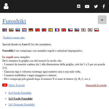
Futoshiki
Traduci questo sito.
Special thanks to
Lore U
for the translation
Futoshiki
è un rompicapo con semplici regole e soluzioni impegnative.
Le regole
sono semplici.
Devi riempire la griglia con dei numeri in modo che:
- I numeri da inserire vadano da 1 alla dimensione della griglia, cioè da 1 a 5 per un puzzle
5×5.
- Ciascuna riga e colonna contenga ogni numero una e una sola volta.
- I numeri soddisfino i segni maggiore e minore.
- Per i rompicapi più grandi dopo il numero 9 ci sono le lettere (A, B, C, ecc.).
Video Tutorial
Nascondi le regole
4x4 Facile Futoshiki
5x5 Facile Futoshiki
5x5 Normale Futoshiki