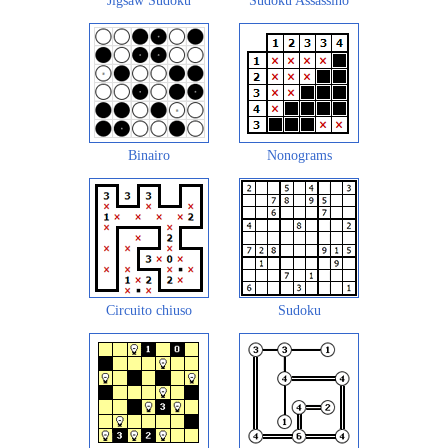
Jigsaw Sudoku
Sudoku Assassino
Binairo
Nonograms
Circuito chiuso
Sudoku