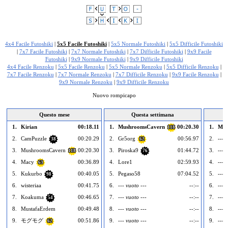
Segnala questo annuncio
4x4 Facile Futoshiki
|
5x5 Facile Futoshiki
|
5x5 Normale Futoshiki
|
5x5 Difficile Futoshiki
|
7x7 Facile Futoshiki
|
7x7 Normale Futoshiki
|
7x7 Difficile Futoshiki
|
9x9 Facile
Futoshiki
|
9x9 Normale Futoshiki
|
9x9 Difficile Futoshiki
4x4 Facile Renzoku
|
5x5 Facile Renzoku
|
5x5 Normale Renzoku
|
5x5 Difficile Renzoku
|
7x7 Facile Renzoku
|
7x7 Normale Renzoku
|
7x7 Difficile Renzoku
|
9x9 Facile Renzoku
|
9x9 Normale Renzoku
|
9x9 Difficile Renzoku
Nuovo rompicapo
Questo mese
Questa settimana
1.
Kirian
00:18.11
1.
MushroomsCavern
00:20.30
1.
Mus
118
2.
CamPuzzle
00:20.29
2.
Gr5org
00:56.97
2.
--- 
38
62
3.
MushroomsCavern
00:20.30
3.
Piroska9
01:44.72
3.
--- 
118
76
4.
Macy
00:36.89
4.
Lore1
02:59.93
4.
--- 
63
5.
Kukurbo
00:40.05
5.
Pegaso58
07:04.52
5.
--- 
98
6.
wisteriaa
00:41.75
6.
--- vuoto ---
--:--
6.
--- 
7.
Koakuma
00:46.65
7.
--- vuoto ---
--:--
7.
--- 
54
8.
MustafaErdem
00:49.48
8.
--- vuoto ---
--:--
8.
--- 
9.
モグモグ
00:51.86
9.
--- vuoto ---
--:--
9.
--- 
62