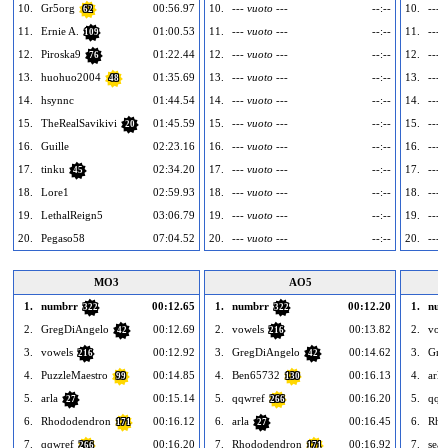
10.
Gr5org
00:56.97
10.
--- vuoto ---
--:--
10.
--- 
62
11.
Ernie A.
01:00.53
11.
--- vuoto ---
--:--
11.
--- 
109
12.
Piroska9
01:22.44
12.
--- vuoto ---
--:--
12.
--- 
76
13.
huohuo2004
01:35.69
13.
--- vuoto ---
--:--
13.
--- 
48
14.
hsynnc
01:44.54
14.
--- vuoto ---
--:--
14.
--- 
15.
TheRealSavikivi
01:45.59
15.
--- vuoto ---
--:--
15.
--- 
20
16.
Guille
02:23.16
16.
--- vuoto ---
--:--
16.
--- 
17.
tinku
02:34.20
17.
--- vuoto ---
--:--
17.
--- 
45
18.
Lore1
02:59.93
18.
--- vuoto ---
--:--
18.
--- 
19.
LethalReign5
03:06.79
19.
--- vuoto ---
--:--
19.
--- 
20.
Pegaso58
07:04.52
20.
--- vuoto ---
--:--
20.
--- 
MO3
AO5
1.
numbrr
00:12.65
1.
numbrr
00:12.20
1.
num
322
322
2.
GregDiAngelo
00:12.69
2.
vowels
00:13.82
2.
vow
42
216
3.
vowels
00:12.92
3.
GregDiAngelo
00:14.62
3.
Gre
216
42
4.
PuzzleMaestro
00:14.85
4.
Ben65732
00:16.13
4.
arla
99
130
5.
arla
00:15.14
5.
qqwref
00:16.20
5.
qqw
27
266
6.
Rhododendron
00:16.12
6.
arla
00:16.45
6.
Rho
171
27
7.
qqwref
00:16.20
7.
Rhododendron
00:16.92
7.
seal
266
171