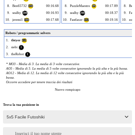
8.
Ben65732
00:16.68
8.
PuzzleMaestro
00:17.89
8.
Ben
130
99
9.
sealhy
00:16.93
9.
sealhy
00:18.37
9.
Fast
200
200
10.
jeremi1
00:17.68
10.
Fastfaxer
00:19.16
10.
zoo
200
132
Robots / programmatic solvers
1.
tlstyer
151
2.
siebi
1
3.
theRobot
1
* MO3 - Media di 3. La media di 3 volte consecutive.
AO5 - Media di 5. La media di 5 volte consecutive ignorando la più alta e la più bassa.
AO12 - Media di 12. La media di 12 volte consecutive ignorando la più alta e la più
bassa.
Occorre accedere per tenere traccia dei risultati
Nuovo rompicapo
Trova la tua posizione in
Inserisci il tuo nome utente