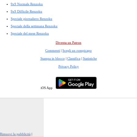
9x9 Normale Renzoku
9x9 Difficile Renzoku
Speciale giornaliero Renzoku
Speciale della settimana Renzoku
Speciale del mese Renzoku
Diventa un Patron
Commenti
|
Scegli un rompicapo
Stampa in blocco
|
Classifica
|
Statistiche
Privacy Policy
iOS App
Rimuovi la pubblicità
|