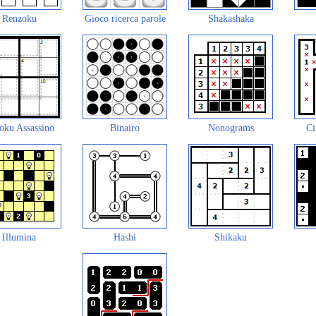
Renzoku
Gioco ricerca parole
Shakashaka
oku Assassino
Binairo
Nonograms
Ci
Illumina
Hashi
Shikaku