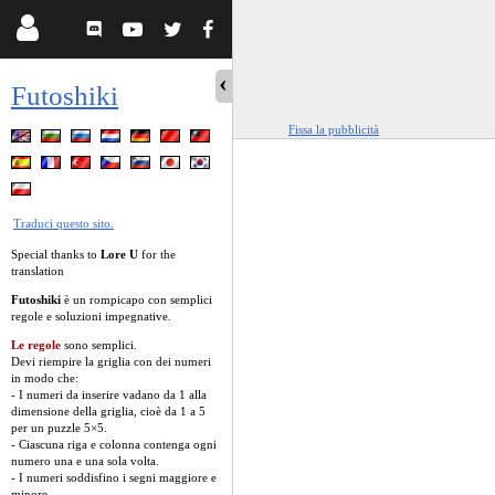
Futoshiki
Fissa la pubblicità
Traduci questo sito.
Special thanks to
Lore U
for the
translation
Futoshiki
è un rompicapo con semplici
regole e soluzioni impegnative.
Le regole
sono semplici.
Devi riempire la griglia con dei numeri
in modo che:
- I numeri da inserire vadano da 1 alla
dimensione della griglia, cioè da 1 a 5
per un puzzle 5×5.
- Ciascuna riga e colonna contenga ogni
numero una e una sola volta.
- I numeri soddisfino i segni maggiore e
minore.