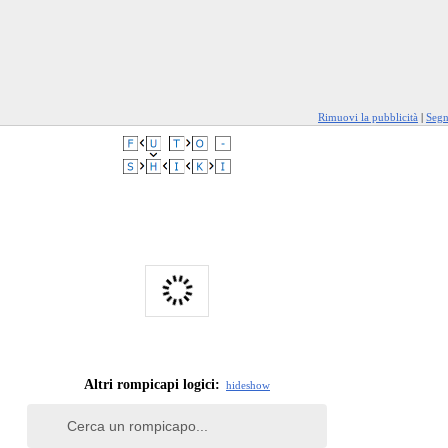
Rimuovi la pubblicità
|
Segn
Altri rompicapi logici:
hide
show