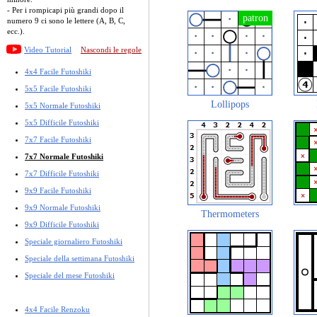
- Per i rompicapi più grandi dopo il
numero 9 ci sono le lettere (A, B, C,
ecc.).
Video Tutorial
Nascondi le regole
4x4 Facile Futoshiki
5x5 Facile Futoshiki
Lollipops
5x5 Normale Futoshiki
5x5 Difficile Futoshiki
7x7 Facile Futoshiki
7x7 Normale Futoshiki
7x7 Difficile Futoshiki
9x9 Facile Futoshiki
9x9 Normale Futoshiki
Thermometers
9x9 Difficile Futoshiki
Speciale giornaliero Futoshiki
Speciale della settimana Futoshiki
Speciale del mese Futoshiki
4x4 Facile Renzoku