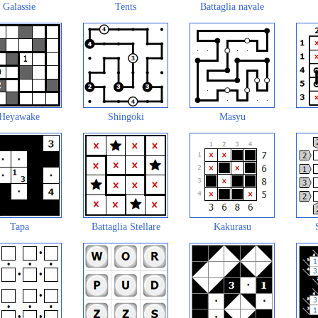
Galassie
Tents
Battaglia navale
Heyawake
Shingoki
Masyu
Tapa
Battaglia Stellare
Kakurasu