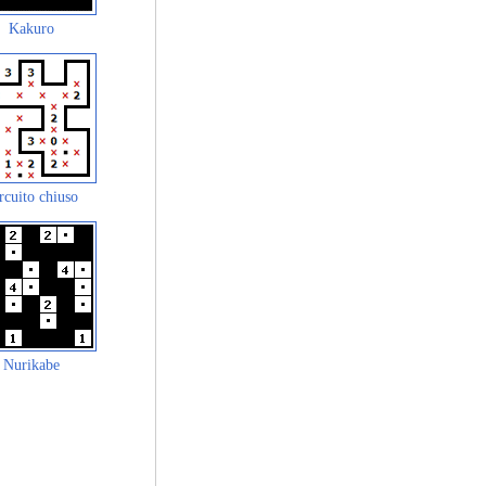
Kakuro
rcuito chiuso
Nurikabe