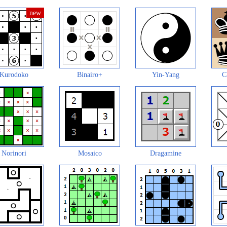
Kurodoko
Binairo+
Yin-Yang
C
Norinori
Mosaico
Dragamine