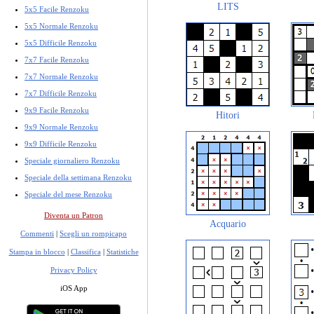
LITS
5x5 Facile Renzoku
5x5 Normale Renzoku
5x5 Difficile Renzoku
7x7 Facile Renzoku
7x7 Normale Renzoku
7x7 Difficile Renzoku
9x9 Facile Renzoku
Hitori
9x9 Normale Renzoku
9x9 Difficile Renzoku
Speciale giornaliero Renzoku
Speciale della settimana Renzoku
Speciale del mese Renzoku
Diventa un Patron
Acquario
Commenti
|
Scegli un rompicapo
Stampa in blocco
|
Classifica
|
Statistiche
Privacy Policy
iOS App