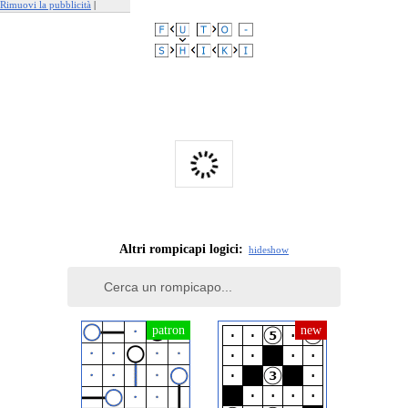
Rimuovi la pubblicità
|
Segnala questo annuncio
Altri rompicapi logici:
hide
show