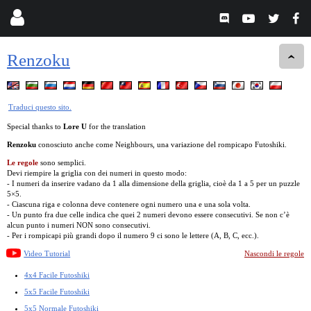
Renzoku
Traduci questo sito.
Special thanks to
Lore U
for the translation
Renzoku
conosciuto anche come Neighbours, una variazione del rompicapo Futoshiki.
Le regole
sono semplici.
Devi riempire la griglia con dei numeri in questo modo:
- I numeri da inserire vadano da 1 alla dimensione della griglia, cioè da 1 a 5 per un puzzle
5×5.
- Ciascuna riga e colonna deve contenere ogni numero una e una sola volta.
- Un punto fra due celle indica che quei 2 numeri devono essere consecutivi. Se non c’è
alcun punto i numeri NON sono consecutivi.
- Per i rompicapi più grandi dopo il numero 9 ci sono le lettere (A, B, C, ecc.).
Video Tutorial
Nascondi le regole
4x4 Facile Futoshiki
5x5 Facile Futoshiki
5x5 Normale Futoshiki