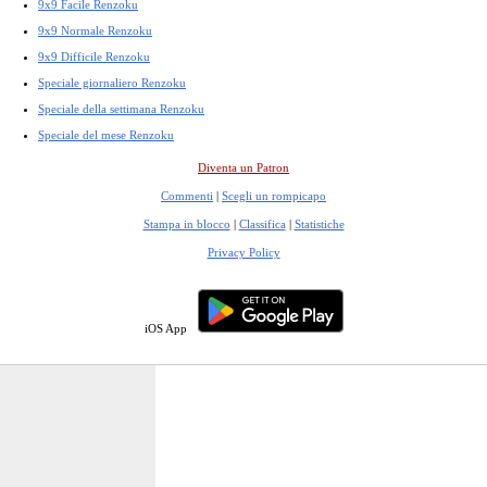
9x9 Facile Renzoku
9x9 Normale Renzoku
9x9 Difficile Renzoku
Speciale giornaliero Renzoku
Speciale della settimana Renzoku
Speciale del mese Renzoku
Diventa un Patron
Commenti
|
Scegli un rompicapo
Stampa in blocco
|
Classifica
|
Statistiche
Privacy Policy
iOS App