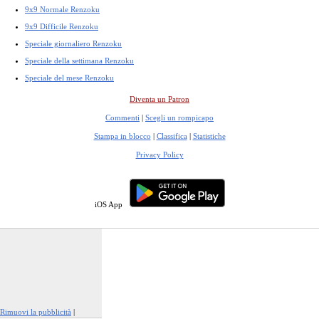
9x9 Normale Renzoku
9x9 Difficile Renzoku
Speciale giornaliero Renzoku
Speciale della settimana Renzoku
Speciale del mese Renzoku
Diventa un Patron
Commenti
|
Scegli un rompicapo
Stampa in blocco
|
Classifica
|
Statistiche
Privacy Policy
iOS App
Rimuovi la pubblicità
|