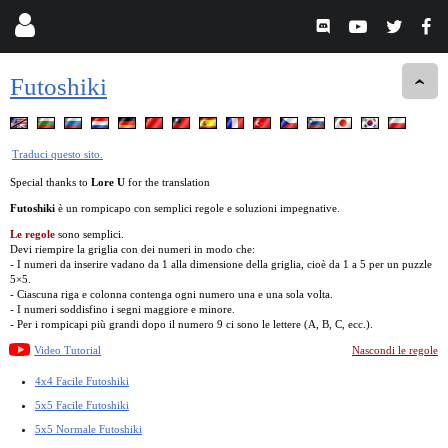
Futoshiki
Traduci questo sito.
Special thanks to
Lore U
for the translation
Futoshiki
è un rompicapo con semplici regole e soluzioni impegnative.
Le regole
sono semplici.
Devi riempire la griglia con dei numeri in modo che:
- I numeri da inserire vadano da 1 alla dimensione della griglia, cioè da 1 a 5 per un puzzle
5×5.
- Ciascuna riga e colonna contenga ogni numero una e una sola volta.
- I numeri soddisfino i segni maggiore e minore.
- Per i rompicapi più grandi dopo il numero 9 ci sono le lettere (A, B, C, ecc.).
Video Tutorial
Nascondi le regole
4x4 Facile Futoshiki
5x5 Facile Futoshiki
5x5 Normale Futoshiki