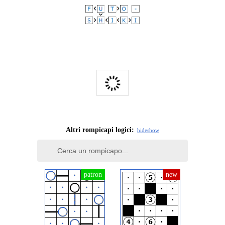
Segnala questo annuncio
Altri rompicapi logici:
hide
show